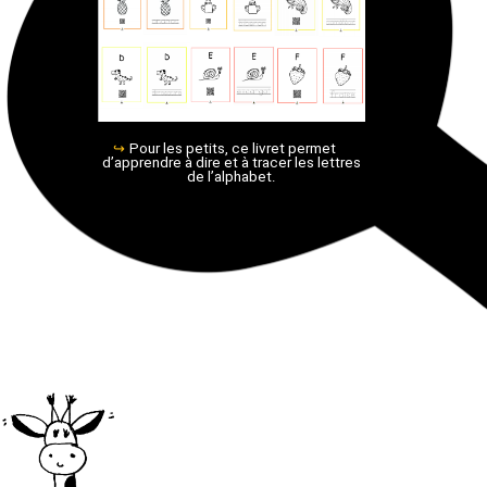
Pour les petits, ce livret permet
méthode
d’apprendre à dire et à tracer les lettres
de l’alphabet.
émentaires
istoire
ultes TEF-TCF
lémentaires
équipe
 gouvernement
econdaires
méthode
 français
Secondaires
rations
onversation
de soutien
ières
plication web