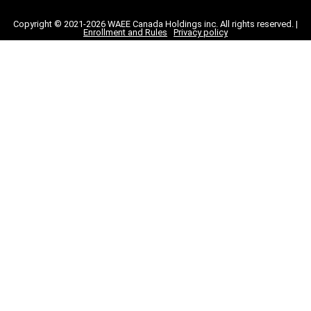
Copyright © 2021-2026 WAEE Canada Holdings inc. All rights reserved. |
Enrollment and Rules
Privacy policy